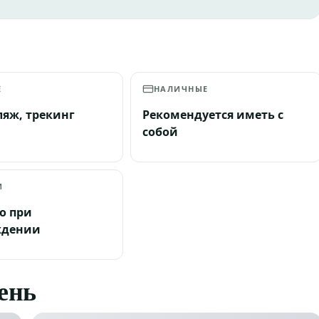
Е
НАЛИЧНЫЕ
ляж, трекинг
Рекомендуется иметь с
собой
И
о при
ждении
день