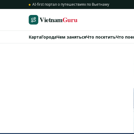
AI-first портал о путешествиях по Вьетнаму
Vietnam
Guru
Карта
Города
Чем заняться
Что посетить
Что пое