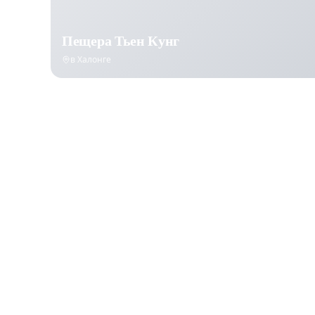
Пещера Тьен Кунг
в Халонге