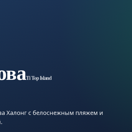
ова
Ti Top Island
ва Халонг с белоснежным пляжем и
.