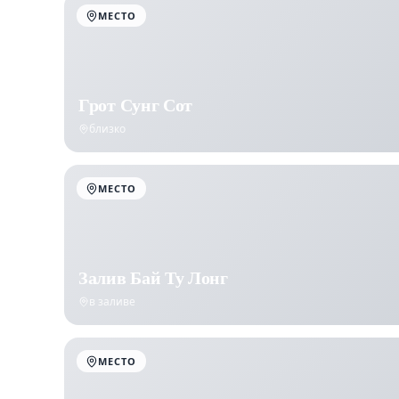
МЕСТО
Грот Сунг Сот
близко
МЕСТО
Залив Бай Ту Лонг
в заливе
МЕСТО