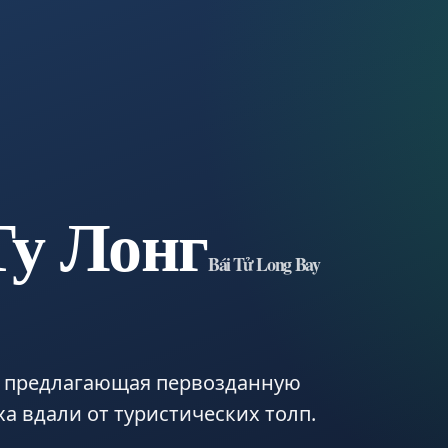
Ту Лонг
Bái Tử Long Bay
 предлагающая первозданную
а вдали от туристических толп.