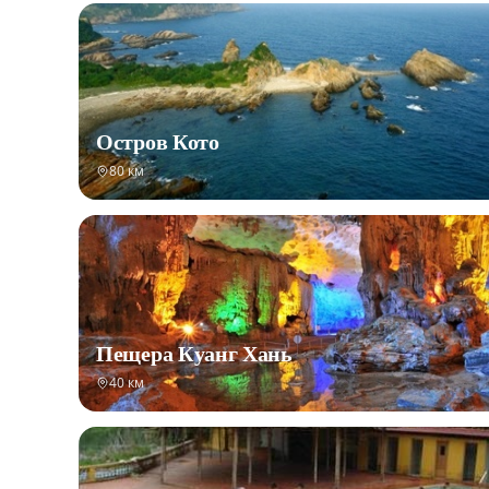
Остров Кото
80 км
Пещера Куанг Хань
40 км