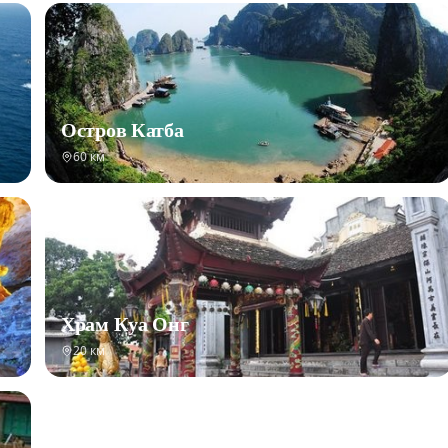
Остров Катба
60 км
Храм Куа Онг
20 км