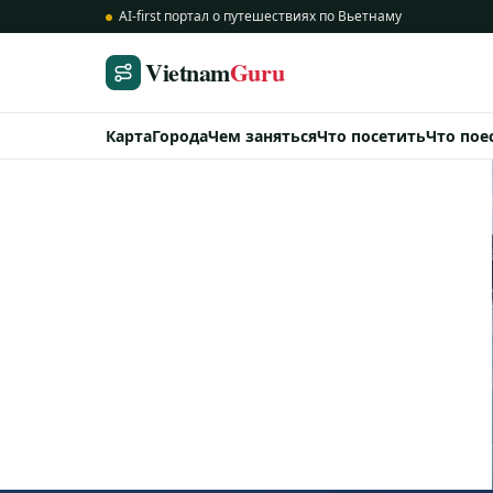
AI-first портал о путешествиях по Вьетнаму
Vietnam
Guru
Карта
Города
Чем заняться
Что посетить
Что пое