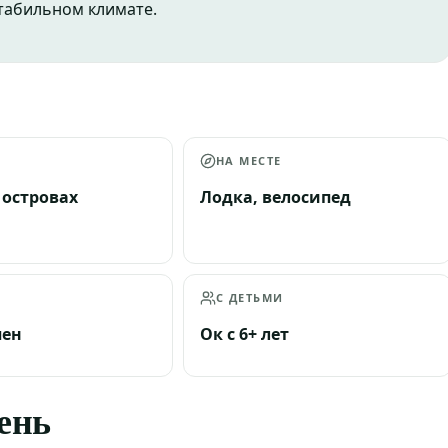
табильном климате.
А
НА МЕСТЕ
 островах
Лодка, велосипед
С ДЕТЬМИ
пен
Ок с 6+ лет
день