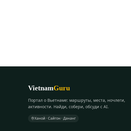
Vietnam
Guru
Портал о Вьетнаме: маршруты, места, ночлеги,
активности. Найди, собери, обсуди с AI.
Ханой · Сайгон · Дананг