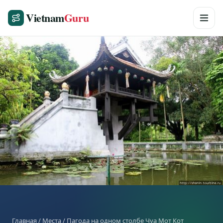
Vietnam
Guru
Главная
/
Места
/ Пагода на одном столбе Чуа Мот Кот