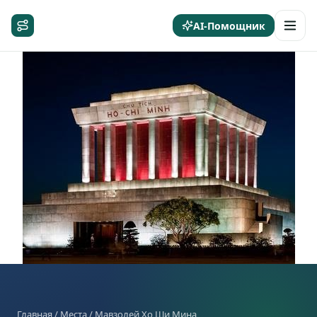
AI-Помощник
Главная
/
Места
/ Мавзолей Хо Ши Мина