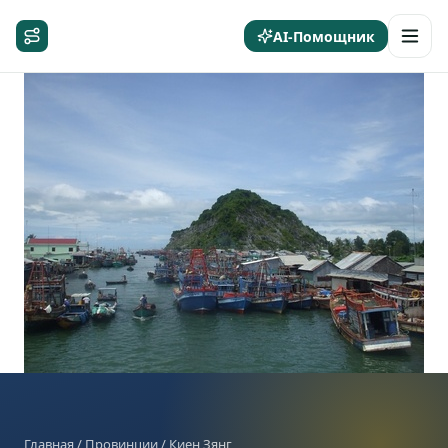
AI-Помощник
Главная / Провинции / Киен Зянг