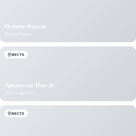
Остров Фукуок
авиа/паром
МЕСТО
Архипелаг Нам Зу
3 ч от Rạch Giá
МЕСТО