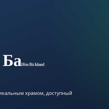
 Ба
Hòn Bà Island
никальным храмом, доступный