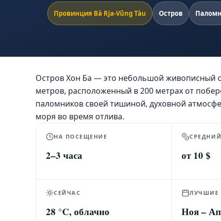
Провинция Bà Rja-Vũng Tàu
Остров
Паломн
Остров Хон Ба — это небольшой живописный о
метров, расположенный в 200 метрах от побере
паломников своей тишиной, духовной атмосфе
моря во время отлива.
НА ПОСЕЩЕНИЕ
СРЕДНИ
2–3 часа
от 10 $
СЕЙЧАС
ЛУЧШИЕ
28 °C, облачно
Ноя – А