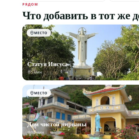
РЯДОМ
Что добавить в тот же 
МЕСТО
Статуя Иисуса
5 мин
МЕСТО
Дом чистой нирваны
10 мин