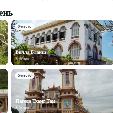
день
МЕСТО
Вилла Бланш
15 мин
МЕСТО
Пагода Тханг Там
10 мин