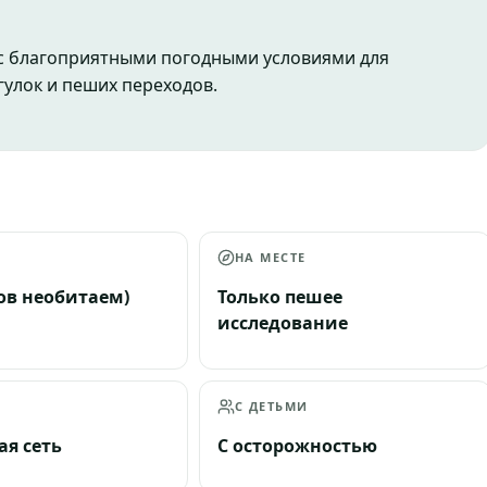
 с благоприятными погодными условиями для
гулок и пеших переходов.
А
НА МЕСТЕ
ров необитаем)
Только пешее
исследование
С ДЕТЬМИ
я сеть
С осторожностью