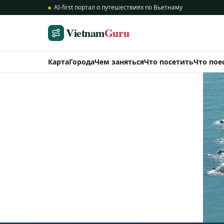
AI-first портал о путешествиях по Вьетнаму
Vietnam
Guru
Карта
Города
Чем заняться
Что посетить
Что пое