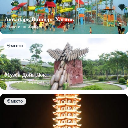
Аквапарк Винпёрл Хатинь
Зависит от маршрута
МЕСТО
Музей Донг Лок
Зависит от маршрута
МЕСТО