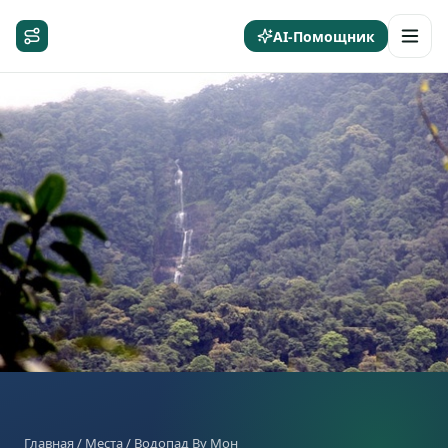
AI-Помощник
Главная
/
Места
/ Водопад Ву Мон