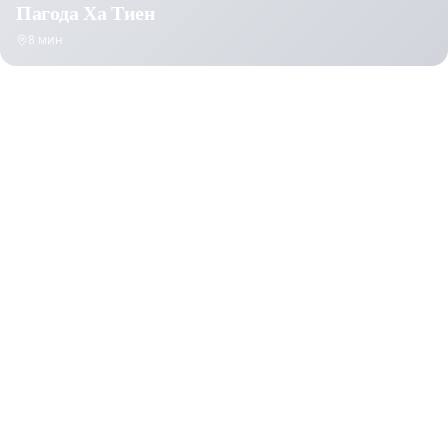
Пагода Ха Тиен
8 мин