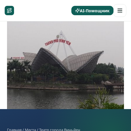
AI-Помощник
Главная
/
Места
/ Театр города Виньйен