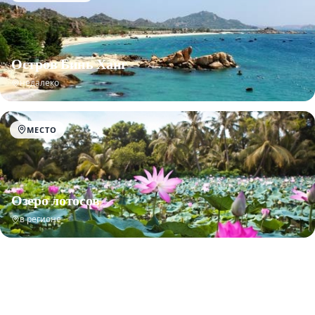
Остров Бинь Ханг
недалеко
МЕСТО
Озеро лотосов
в регионе