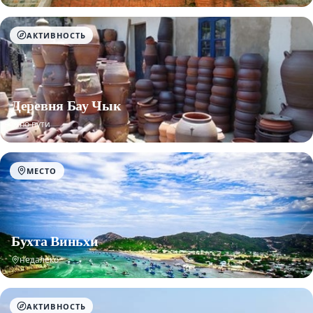
АКТИВНОСТЬ
Деревня Бау Чык
по пути
МЕСТО
Бухта Виньхи
недалеко
АКТИВНОСТЬ