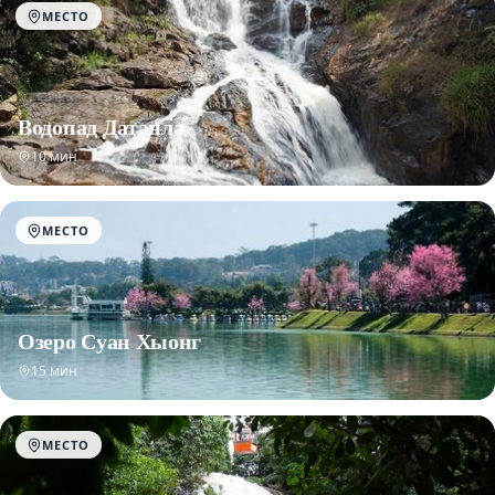
МЕСТО
Водопад Датанла
10 мин
МЕСТО
Озеро Суан Хыонг
15 мин
МЕСТО