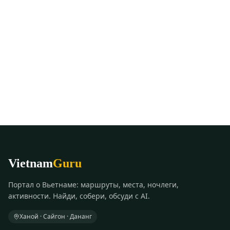
Vietnam
Guru
Портал о Вьетнаме: маршруты, места, ночлеги,
активности. Найди, собери, обсуди с AI.
Ханой · Сайгон · Дананг