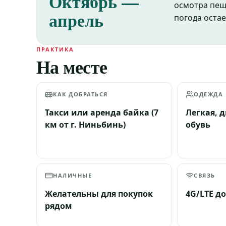
Октябрь —
осмотра пещ
апрель
погода остае
ПРАКТИКА
На месте
КАК ДОБРАТЬСЯ
ОДЕЖДА
Такси или аренда байка (7
Легкая, 
км от г. Ниньбинь)
обувь
НАЛИЧНЫЕ
СВЯЗЬ
Желательны для покупок
4G/LTE д
рядом