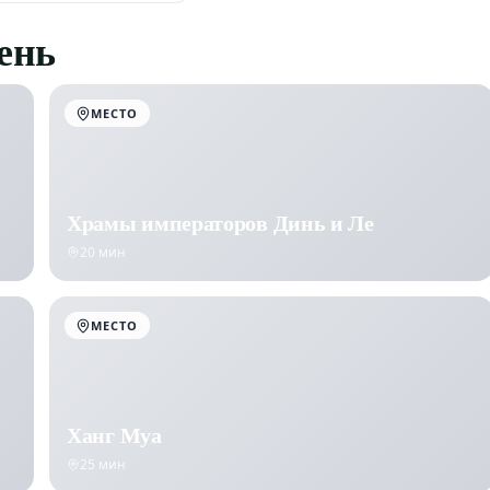
день
МЕСТО
Храмы императоров Динь и Ле
20 мин
МЕСТО
Ханг Муа
25 мин