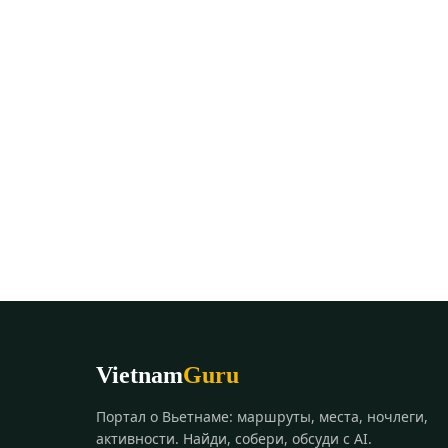
Vietnam
Guru
Портал о Вьетнаме: маршруты, места, ночлеги,
активности. Найди, собери, обсуди с AI.