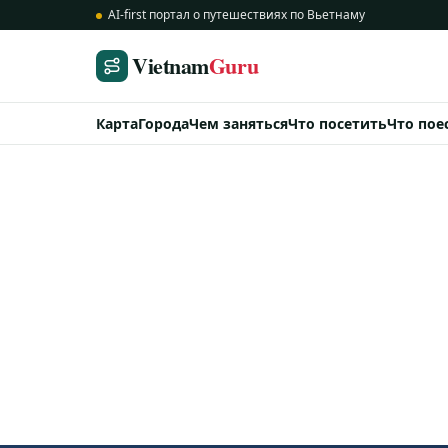
AI-first портал о путешествиях по Вьетнаму
Vietnam
Guru
Карта
Города
Чем заняться
Что посетить
Что пое