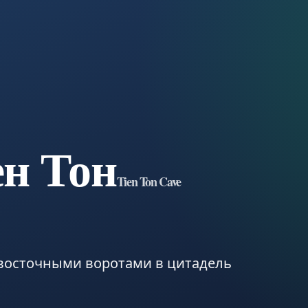
н Тон
Tien Ton Cave
восточными воротами в цитадель