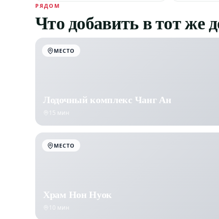
РЯДОМ
Что добавить в тот же 
МЕСТО
Лодочный комплекс Чанг Ан
15 мин
МЕСТО
Храм Нон Нуок
10 мин