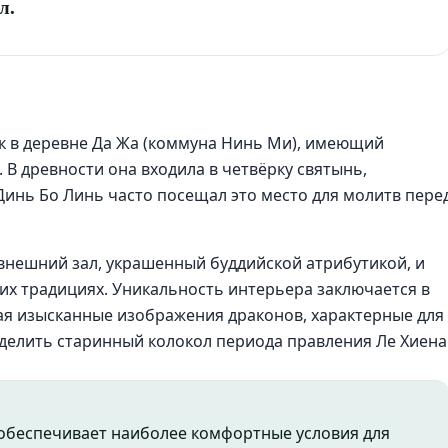
л.
к в деревне Да Жа (коммуна Нинь Ми), имеющий
 В древности она входила в четвёрку святынь,
инь Бо Линь часто посещал это место для молитв пере
 внешний зал, украшенный буддийской атрибутикой, и
их традициях. Уникальность интерьера заключается в
ая изысканные изображения драконов, характерные для
ыделить старинный колокол периода правления Ле Хиена
 обеспечивает наиболее комфортные условия для