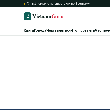
AI-first портал о путешествиях по Вьетнаму
Vietnam
Guru
Карта
Города
Чем заняться
Что посетить
Что пое