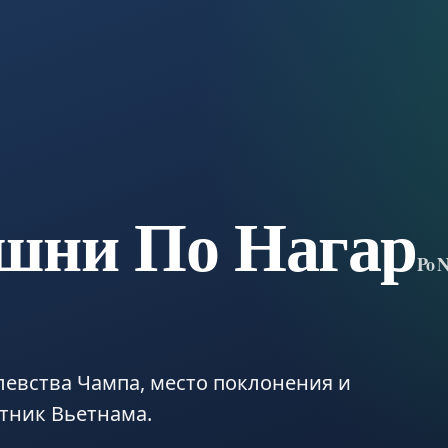
шни По Нагар
Po 
евства Чампа, место поклонения и
тник Вьетнама.