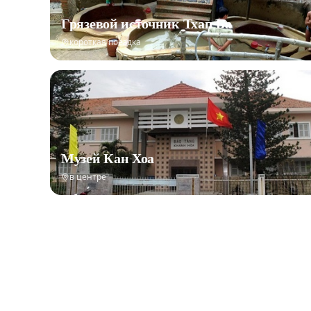
Грязевой источник Тхап Ба
короткая поездка
Музей Кан Хоа
в центре