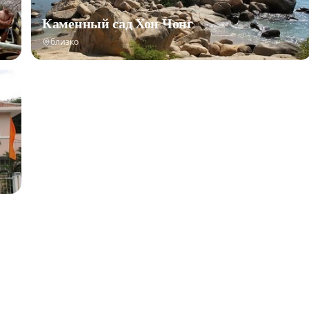
Каменный сад Хон Чонг
близко