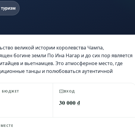
 туризм
ьство великой истории королевства Чампа,
вящен богине земли По Ина Нагар и до сих пор является
тайцев и вьетнамцев. Это атмосферное место, где
адиционные танцы и полюбоваться аутентичной
Й БЮДЖЕТ
ВХОД
30 000 ₫
 МЕСТЕ