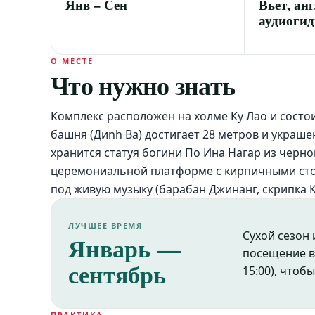
Янв – Сен
Вьет, анг
аудиоги
О МЕСТЕ
Что нужно знать
Комплекс расположен на холме Ку Лао и состо
башня (Диnh Ba) достигает 28 метров и украш
хранится статуя богини По Ина Нагар из черн
церемониальной платформе с кирпичными сто
под живую музыку (барабан Джинанг, скрипка К
ЛУЧШЕЕ ВРЕМЯ
Сухой сезон
Январь —
посещение в 
сентябрь
15:00), чтоб
ПРАКТИКА