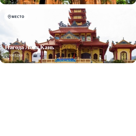
МЕСТО
Пагода Лонг Кань
поездка