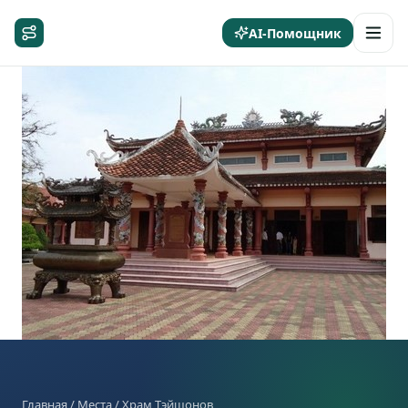
AI-Помощник
Главная
/
Места
/ Храм Тэйшонов