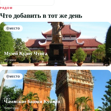
РЯДОМ
Что добавить в тот же день
МЕСТО
Музей Куанг Чунга
0 мин
МЕСТО
Чампские башни Куйнён
поездка