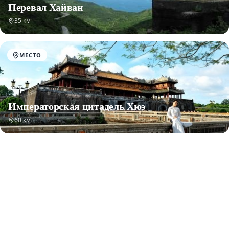
Перевал Хайван
35 км
МЕСТО
Императорская цитадель Хюэ
60 км