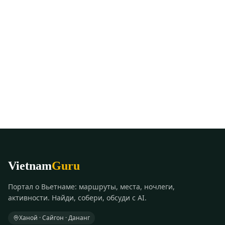
Vietnam
Guru
Портал о Вьетнаме: маршруты, места, ночлеги,
активности. Найди, собери, обсуди с AI.
Ханой · Сайгон · Дананг