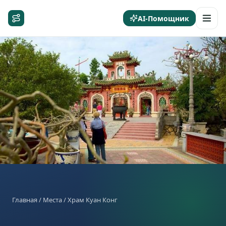
AI-Помощник
Главная
/
Места
/ Храм Куан Конг