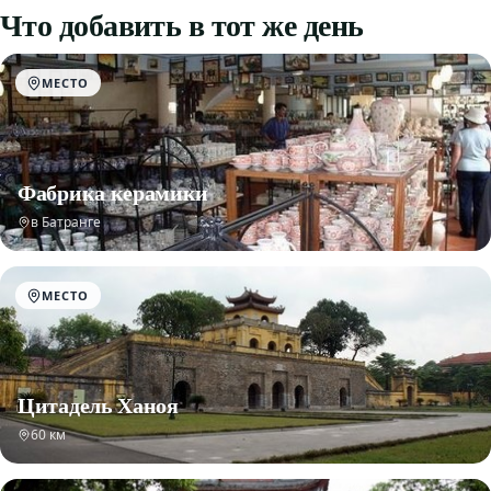
Что добавить в тот же день
МЕСТО
Фабрика керамики
в Батранге
МЕСТО
Цитадель Ханоя
60 км