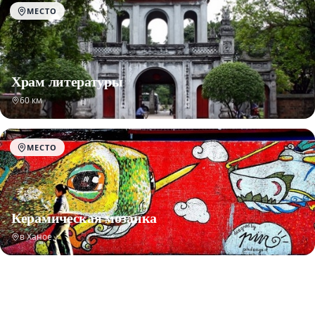
МЕСТО
Храм литературы
60 км
МЕСТО
Керамическая мозаика
в Ханое