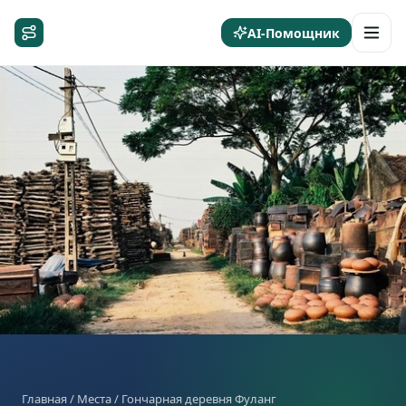
AI-Помощник
Главная
/
Места
/ Гончарная деревня Фуланг