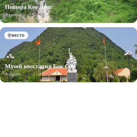
Пещера Кео Ленг
далеко
МЕСТО
Музей восстания Бак Сон
далеко