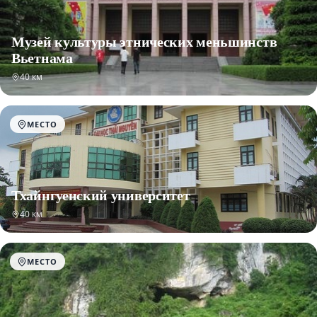
Музей культуры этнических меньшинств
Вьетнама
40 км
МЕСТО
Тхайнгуенский университет
40 км
МЕСТО