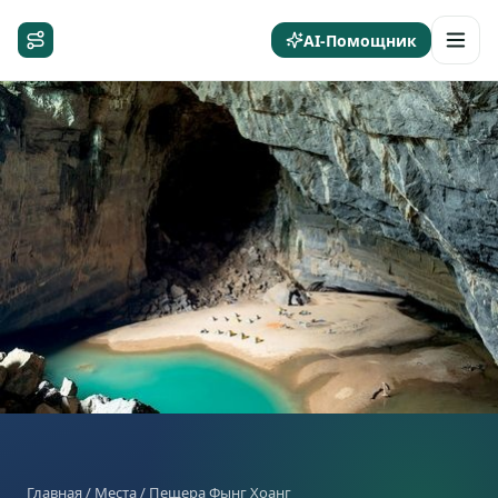
AI-Помощник
Главная
/
Места
/ Пещера Фынг Хоанг