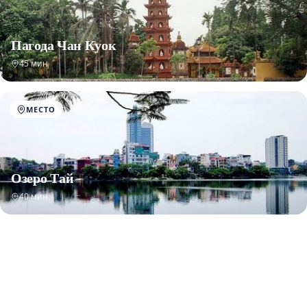
Пагода Чан Куок
45 мин
МЕСТО
Озеро Тай
40 мин