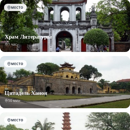
МЕСТО
Храм Литературы
1 час
МЕСТО
Цитадель Ханоя
50 мин
МЕСТО