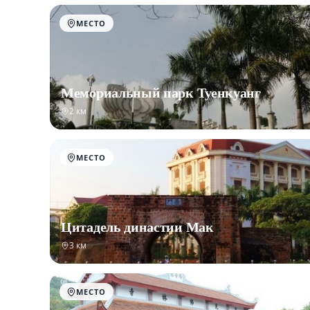
МЕСТО
Мемориальный парк Туенкуанг
2 км
МЕСТО
Цитадель династии Мак
3 км
МЕСТО