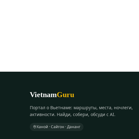
Vietnam
Guru
Портал о Вьетнаме: маршруты, места, ночлеги,
активности. Найди, собери, обсуди с AI.
Ханой · Сайгон · Дананг