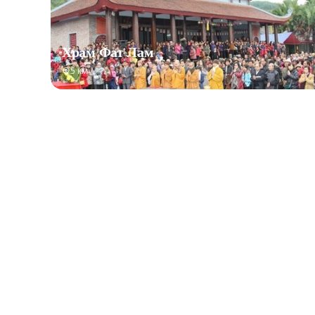
Храм Фат Лам
5 км