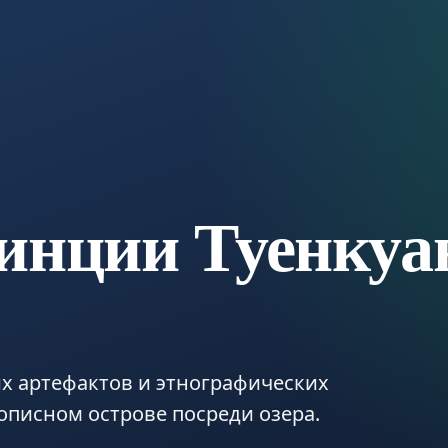
инции Туенкуа
х артефактов и этнографических
описном острове посреди озера.