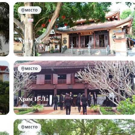
МЕСТО
Храм Ха
3 км
МЕСТО
Храм И-Ла
4 км
МЕСТО