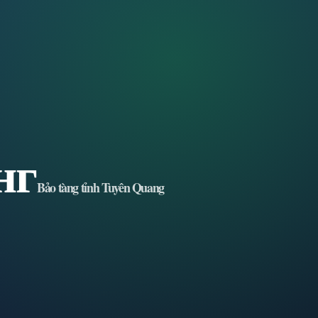
нг
Bảo tàng tỉnh Tuyên Quang