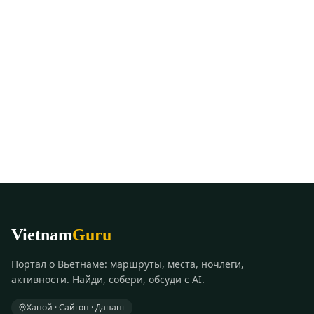
Vietnam
Guru
Портал о Вьетнаме: маршруты, места, ночлеги,
активности. Найди, собери, обсуди с AI.
Ханой · Сайгон · Дананг