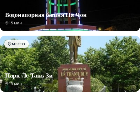
Водонапорная башня Ня Чон
15 мин
МЕСТО
Парк Ле Тань Зи
15 мин