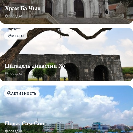
Храм Ба Чью
поездка
МЕСТО
Цитадель династии Хо
поездка
АКТИВНОСТЬ
Пляж Сам Сон
поездка