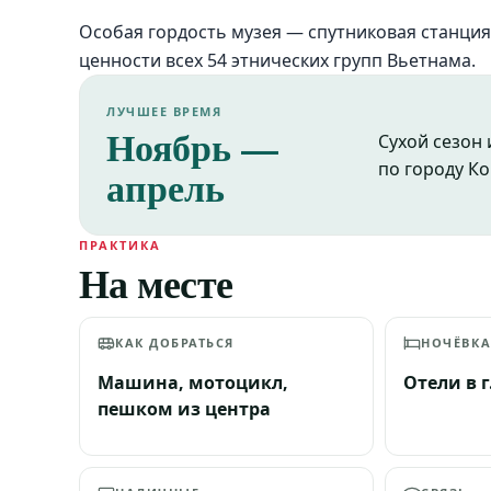
Особая гордость музея — спутниковая станци
ценности всех 54 этнических групп Вьетнама.
ЛУЧШЕЕ ВРЕМЯ
Ноябрь —
Сухой сезон
по городу Ко
апрель
ПРАКТИКА
На месте
КАК ДОБРАТЬСЯ
НОЧЁВК
Машина, мотоцикл,
Отели в г
пешком из центра