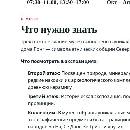
07:30–11:00, 13:30–17:00
Окт – А
О МЕСТЕ
Что нужно знать
Трехэтажное здание музея выполнено в уника
дома Ронг — символа этнических общин Север
Что посмотреть в экспозициях:
Второй этаж:
Посвящен природе, минераль
редкие находки из археологического компле
древнюю керамику.
Третий этаж:
Историческая экспозиция, п
провинции.
Коллекции:
В музее собраны уникальные му
этнографические предметы быта, традицио
народов Ба На, Се Данг, Зе Тринг и других.