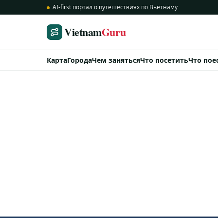
AI-first портал о путешествиях по Вьетнаму
Vietnam
Guru
Карта
Города
Чем заняться
Что посетить
Что пое