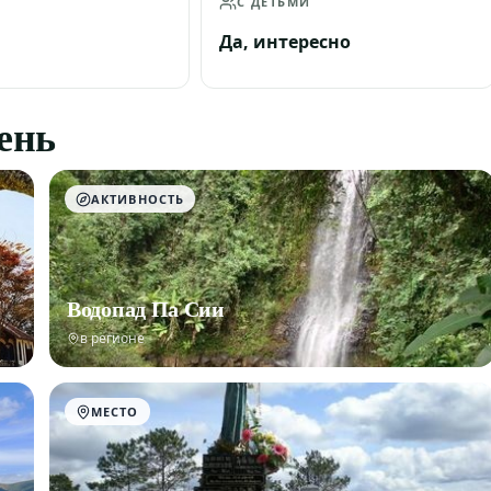
С ДЕТЬМИ
Да, интересно
день
АКТИВНОСТЬ
Водопад Па Сии
в регионе
МЕСТО