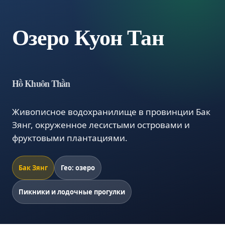
Озеро Куон Тан
Hồ Khuôn Thần
Живописное водохранилище в провинции Бак
Зянг, окруженное лесистыми островами и
фруктовыми плантациями.
Бак Зянг
Гео: озеро
Пикники и лодочные прогулки