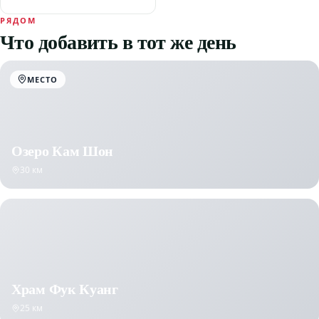
РЯДОМ
Что добавить в тот же день
МЕСТО
Озеро Кам Шон
30 км
Храм Фук Куанг
25 км