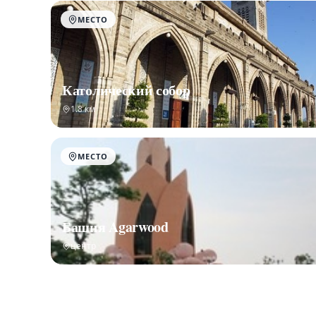
МЕСТО
Католический собор
1.8 км
МЕСТО
Башня Agarwood
центр