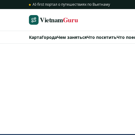
AI-first портал о путешествиях по Вьетнаму
Vietnam
Guru
Карта
Города
Чем заняться
Что посетить
Что пое