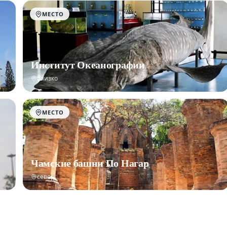
МЕСТО
Институт Океанографии
близко
МЕСТО
Чамские башни По Нагар
север