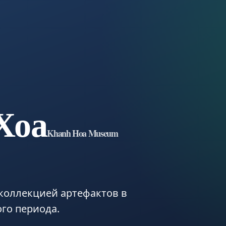
Хоа
Khanh Hoa Museum
коллекцией артефактов в
го периода.