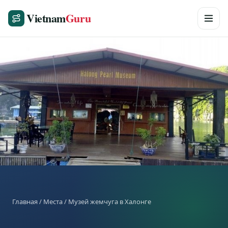
Vietnam
Guru
Главная
/
Места
/ Музей жемчуга в Халонге