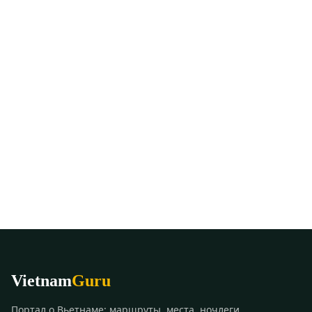
Vietnam
Guru
Портал о Вьетнаме: маршруты, места, ночлеги,