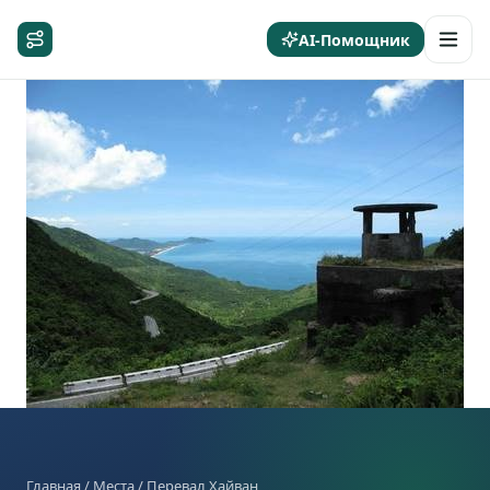
AI-Помощник
Главная
/
Места
/ Перевал Хайван