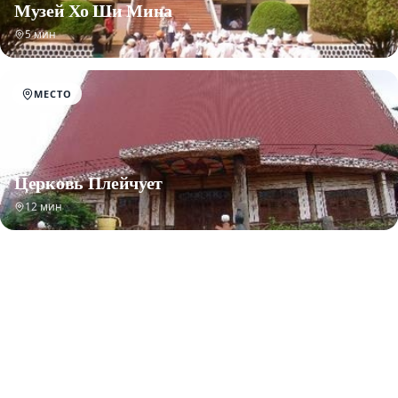
Музей Хо Ши Мина
5 мин
МЕСТО
Церковь Плейчует
12 мин