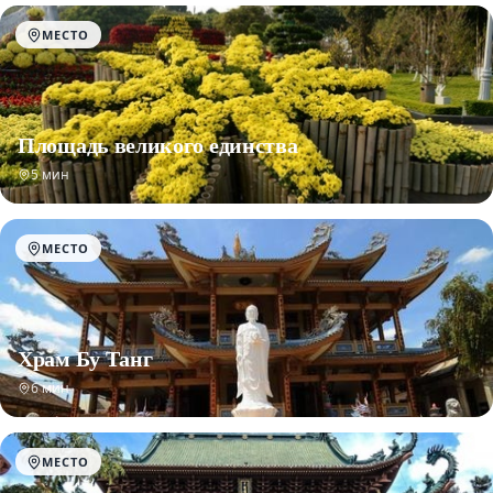
МЕСТО
Площадь великого единства
5 мин
МЕСТО
Храм Бу Танг
6 мин
МЕСТО