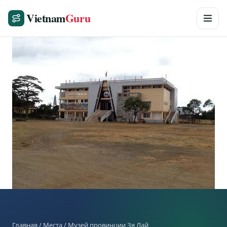
Vietnam
Guru
Главная
/
Места
/ Музей провинции Зя Лай