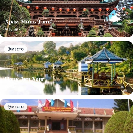
Храм Минь Тань
10 мин
МЕСТО
Парк Зин Хонг
8 мин
МЕСТО