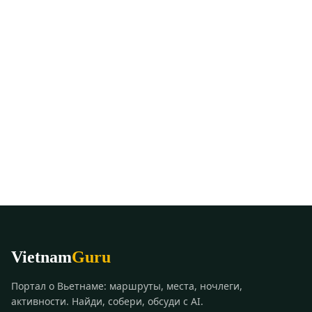
Vietnam
Guru
Портал о Вьетнаме: маршруты, места, ночлеги,
активности. Найди, собери, обсуди с AI.