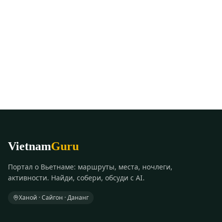
Vietnam
Guru
Портал о Вьетнаме: маршруты, места, ночлеги,
активности. Найди, собери, обсуди с AI.
Ханой · Сайгон · Дананг