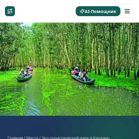
AI-Помощник
Главная
/
Места
/ Эко-туристический парк в Каолань