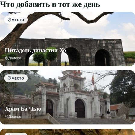
Что добавить в тот же день
МЕСТО
Цитадель династии Хо
Далеко
МЕСТО
Храм Ба Чью
Далеко