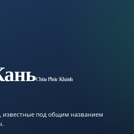
Кань
Chùa Phúc Khánh
, известные под общим названием
ы.