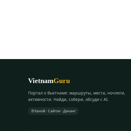
Vietnam
Guru
Портал о Вьетнаме: маршруты, места, ночлеги,
активности. Найди, собери, обсуди с AI.
Ханой · Сайгон · Дананг