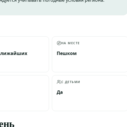
ндуется учитывать погодные условия региона.
А
НА МЕСТЕ
 ближайших
Пешком
С ДЕТЬМИ
Да
день