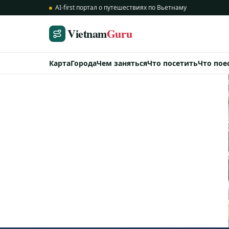
AI-first портал о путешествиях по Вьетнаму
Vietnam
Guru
Карта
Города
Чем заняться
Что посетить
Что пое