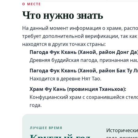
О МЕСТЕ
Что нужно знать
На данный момент информация о храме, распол
требует дополнительной верификации, так как
находятся в других точках страны:
Пагода Фук Кхань (Ханой, район Донг Да)
Древняя буддийская пагода, признанная на
Пагода Фук Кхань (Ханой, район Бак Ту Л
Находится в деревне Нят Тао.
Храм Фу Кань (провинция Тханьхоа):
Конфуцианский храм с сохранившейся стело
года.
ЛУЧШЕЕ ВРЕМЯ
Исторически
Круглый год