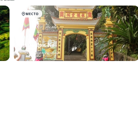
МЕСТО
Храм Дои Ко
Провинция Йенбай