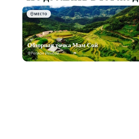
МЕСТО
Обзорная точка Мам Сой
Регион Йенбай