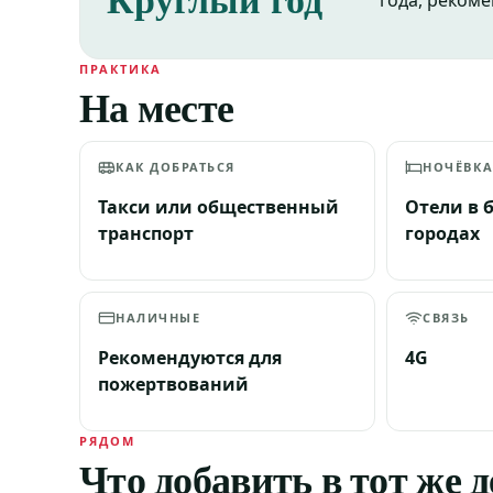
года, рекоме
ПРАКТИКА
На месте
КАК ДОБРАТЬСЯ
НОЧЁВК
Такси или общественный
Отели в
транспорт
городах
НАЛИЧНЫЕ
СВЯЗЬ
Рекомендуются для
4G
пожертвований
РЯДОМ
Что добавить в тот же 