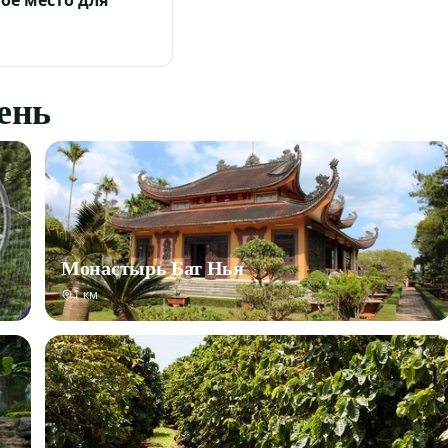
ое место для
день
Монастырь Бат Нья
1 км