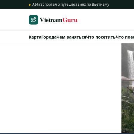
AI-first портал о путешествиях по Вьетнаму
Vietnam
Guru
Карта
Города
Чем заняться
Что посетить
Что пое