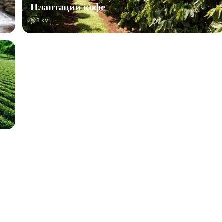
Плантации кофе
1 км