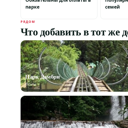
Обязательны для оплаты в
Популярн
парке
семей
РЯДОМ
Что добавить в тот же 
Парк Дамбри
0 км