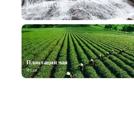
Водопад Дасара
1 км
Плантации чая
1 км