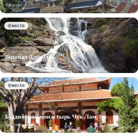
близко
МЕСТО
Водопад Датанла
близко
МЕСТО
Буддийский монастырь Чук Лам
близко