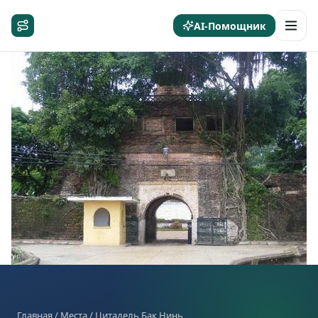
AI-Помощник
Главная
/
Места
/ Цитадель Бак Нинь