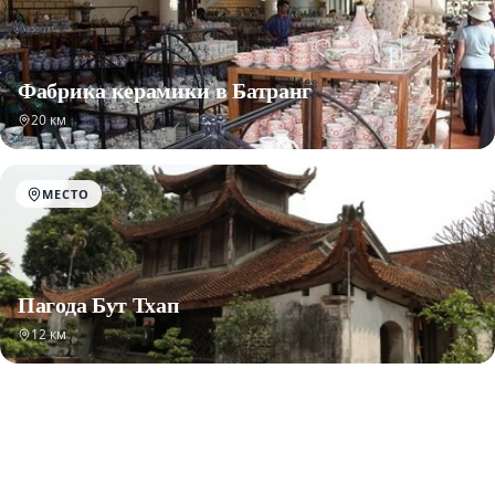
Фабрика керамики в Батранг
20 км
МЕСТО
Пагода Бут Тхап
12 км