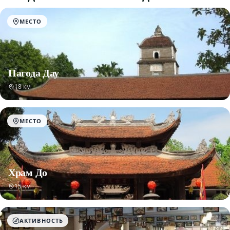
МЕСТО
Пагода Дау
18 км
МЕСТО
Храм До
15 км
АКТИВНОСТЬ