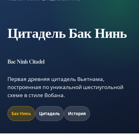
Цитадель Бак Нинь
Bac Ninh Citadel
Первая древняя цитадель Вьетнама,
построенная по уникальной шестиугольной
схеме в стиле Вобана.
Бак Нинь
Цитадель
История