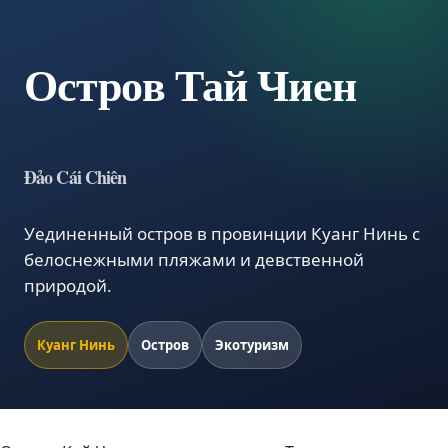
Остров Тай Чиен
Đảo Cái Chiên
Уединенный остров в провинции Куанг Нинь с
белоснежными пляжами и девственной
природой.
Куанг Нинь
Остров
Экотуризм