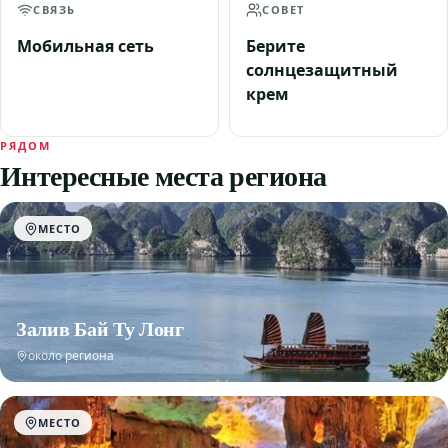
СВЯЗЬ
СОВЕТ
Мобильная сеть
Берите
солнцезащитный
крем
РЯДОМ
Интересные места региона
МЕСТО
Залив Бай Ту Лонг
около региона
МЕСТО