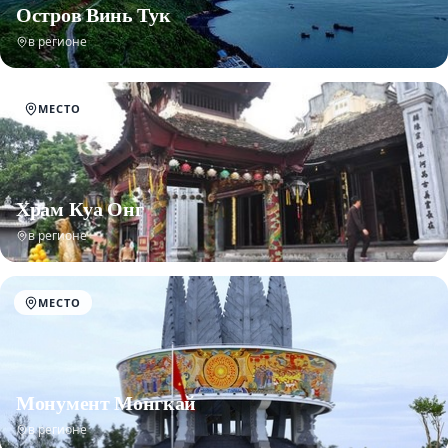
Остров Винь Тук
в регионе
МЕСТО
Храм Куа Онг
в регионе
МЕСТО
Монумент Монгкай
в регионе