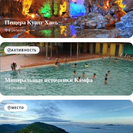
Пещера Куанг Хань
в регионе
АКТИВНОСТЬ
Минеральные источники Камфа
в регионе
МЕСТО