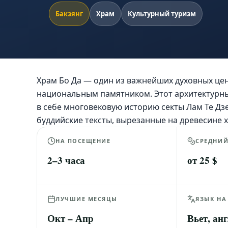
Бакзянг
Храм
Культурный туризм
Храм Бо Да — один из важнейших духовных ц
национальным памятником. Этот архитектурны
в себе многовековую историю секты Лам Те Дз
буддийские тексты, вырезанные на древесине 
НА ПОСЕЩЕНИЕ
СРЕДНИ
2–3 часа
от 25 $
ЛУЧШИЕ МЕСЯЦЫ
ЯЗЫК НА
Окт – Апр
Вьет, анг