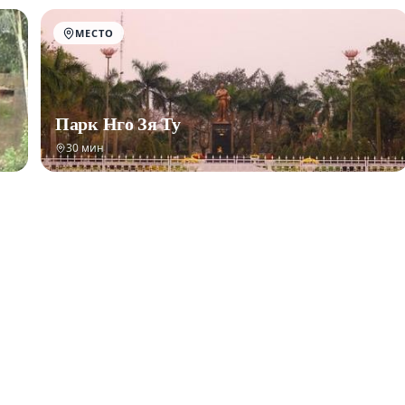
МЕСТО
Парк Нго Зя Ту
30 мин