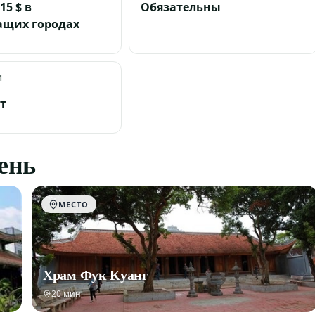
15 $ в
Обязательны
ащих городах
И
ет
день
МЕСТО
Храм Фук Куанг
20 мин