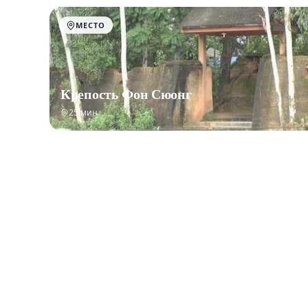
МЕСТО
Крепость Фон Сюонг
25 мин