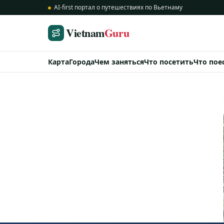
AI-first портал о путешествиях по Вьетнаму
Vietnam
Guru
Карта
Города
Чем заняться
Что посетить
Что пое