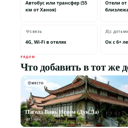
Автобус или трансфер (55
Отели от 
км от Ханоя)
близлеж
СВЯЗЬ
С ДЕТЬМ
4G, Wi-Fi в отелях
Ок с 6+ л
РЯДОМ
Что добавить в тот же 
МЕСТО
Пагода Винь Нгием (Дук Ла)
15 мин