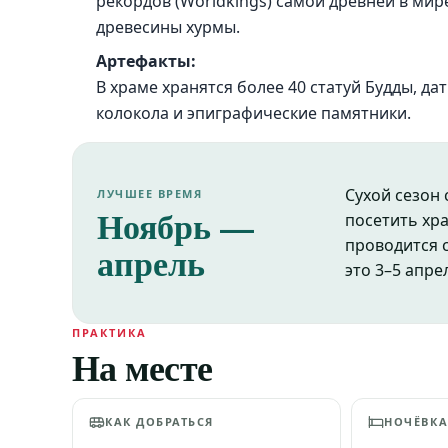
рекордов (Worldkings) самой древней в ми
древесины хурмы.
Артефакты:
В храме хранятся более 40 статуй Будды, да
колокола и эпиграфические памятники.
Сухой сезон
ЛУЧШЕЕ ВРЕМЯ
Ноябрь —
посетить хр
проводится с
апрель
это 3–5 апрел
ПРАКТИКА
На месте
КАК ДОБРАТЬСЯ
НОЧЁВК