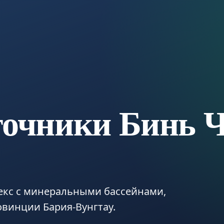
точники Бинь 
кс с минеральными бассейнами,
овинции Бария-Вунгтау.