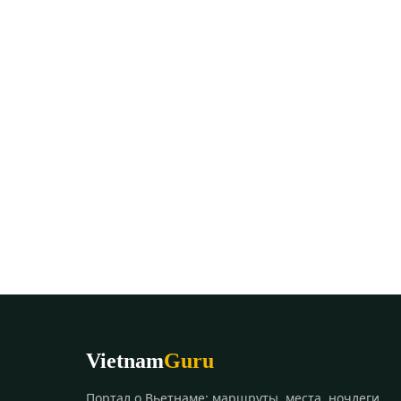
Vietnam
Guru
Портал о Вьетнаме: маршруты, места, ночлеги,