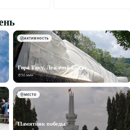
день
АКТИВНОСТЬ
Гора Таку, Лежачий Будда
50 мин
МЕСТО
Памятник победы