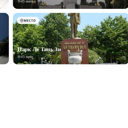
45 мин
МЕСТО
Парк Ле Тань Зи
45 мин