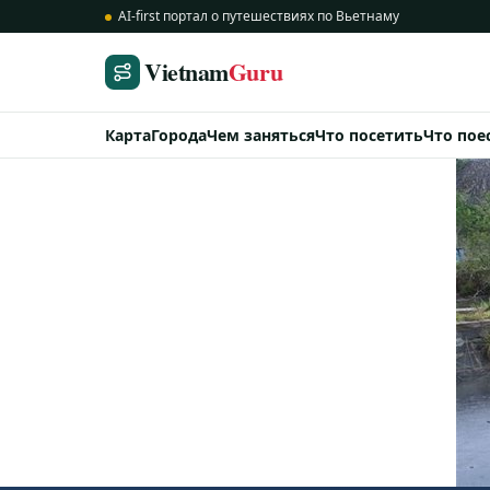
AI-first портал о путешествиях по Вьетнаму
Vietnam
Guru
Карта
Города
Чем заняться
Что посетить
Что пое