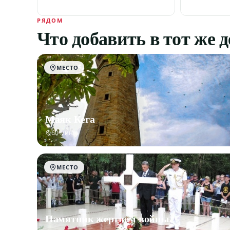
РЯДОМ
Что добавить в тот же 
МЕСТО
Маяк Кега
60 мин
МЕСТО
Памятник жертвам войны