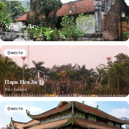
Храм Бо Да
поблизости
МЕСТО
Парк Нго Зя Ту
в г. Бакзянг
МЕСТО