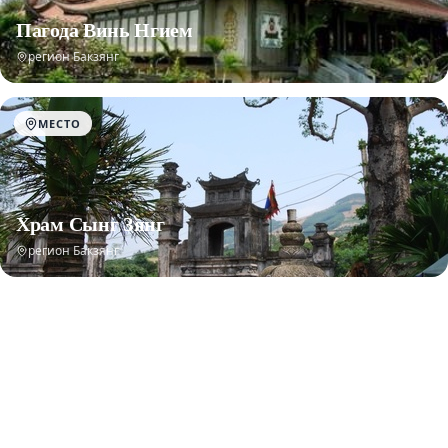
Пагода Винь Нгием
регион Бакзянг
МЕСТО
Храм Сынг Зянг
регион Бакзянг