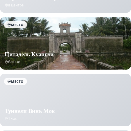
в центре
МЕСТО
Цитадель Куангчи
близко
МЕСТО
Туннели Винь Мок
1 час