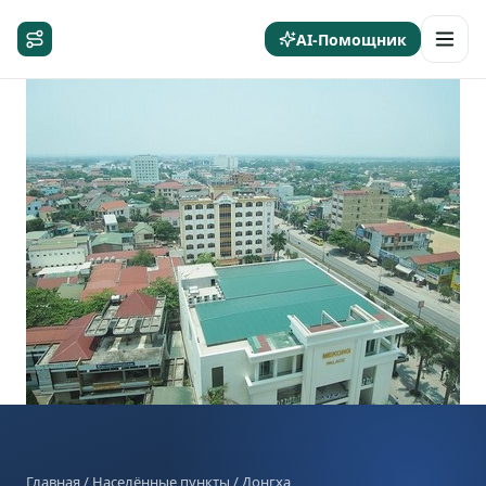
AI-Помощник
Главная
/
Населённые пункты
/ Донгха