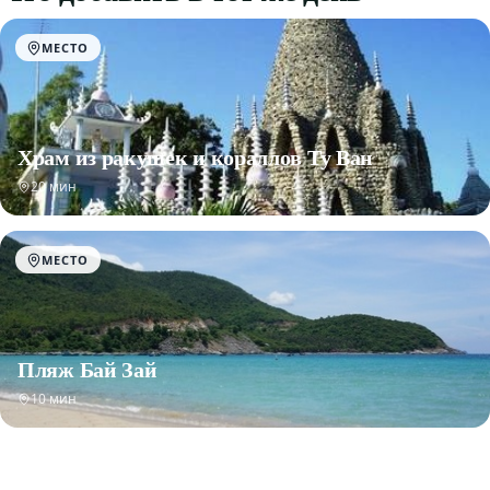
МЕСТО
Храм из ракушек и кораллов Ту Ван
20 мин
МЕСТО
Пляж Бай Зай
10 мин