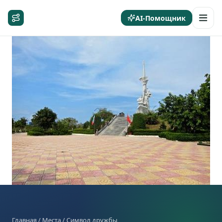
AI-Помощник
Главная
/
Места
/ Символ дружбы