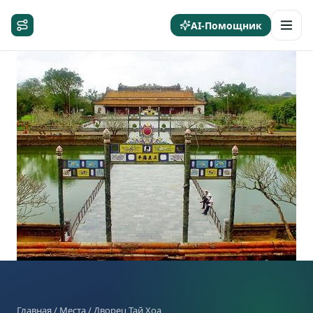
AI-Помощник
Главная
/
Места
/ Дворец Тай Хоа