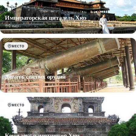
Императорская цитадель Хюэ
0 мин
МЕСТО
Девять святых орудий
5 мин
МЕСТО
Комплекс памятников Хюэ