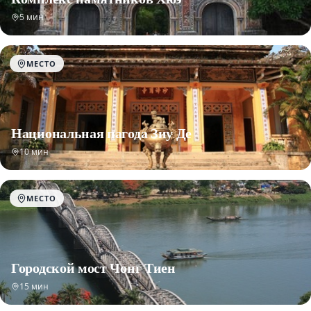
5 мин
МЕСТО
Национальная пагода Зиу Де
10 мин
МЕСТО
Городской мост Чонг Тиен
15 мин