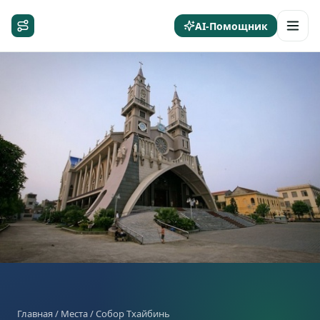
AI-Помощник
Главная
/
Места
/ Собор Тхайбинь