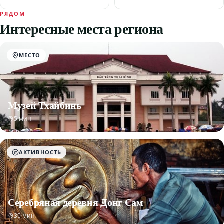
РЯДОМ
Интересные места региона
МЕСТО
Музей Тхайбинь
5 мин
АКТИВНОСТЬ
Серебряная деревня Донг Сам
30 мин