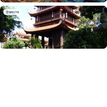
МЕСТО
Храм Кео
40 мин