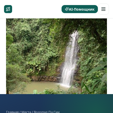
AI-Помощник
Главная
/
Места
/ Водопад Па Сии