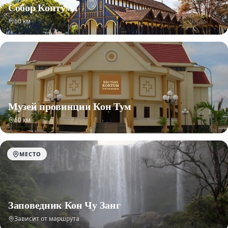
Собор Контума
60 км
Музей провинции Кон Тум
60 км
МЕСТО
Заповедник Кон Чу Занг
Зависит от маршрута