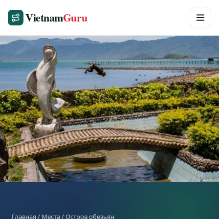
Vietnam
Guru
Главная
/
Места
/ Остров обезьян