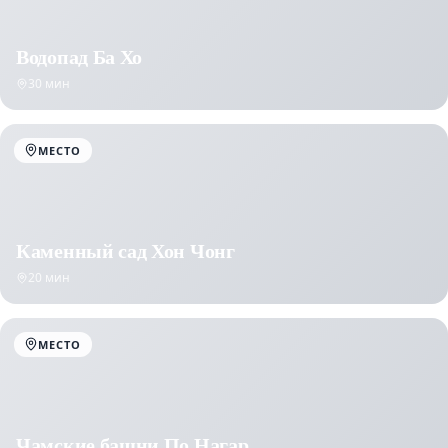
Водопад Ба Хо
30 мин
МЕСТО
Каменный сад Хон Чонг
20 мин
МЕСТО
Чамские башни По Нагар