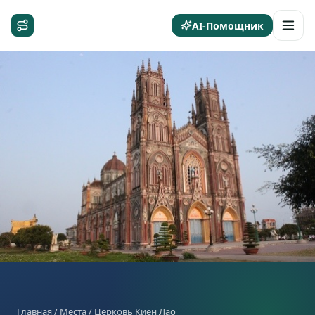
AI-Помощник
Главная
/
Места
/ Церковь Киен Лао