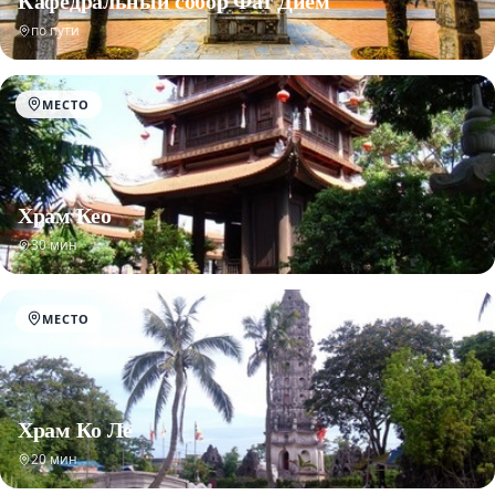
Кафедральный собор Фат Дием
по пути
МЕСТО
Храм Кео
30 мин
МЕСТО
Храм Ко Ле
20 мин