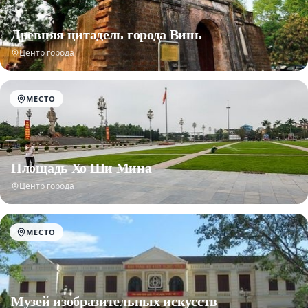
Древняя цитадель города Винь
Центр города
МЕСТО
Площадь Хо Ши Мина
Центр города
МЕСТО
Музей изобразительных искусств