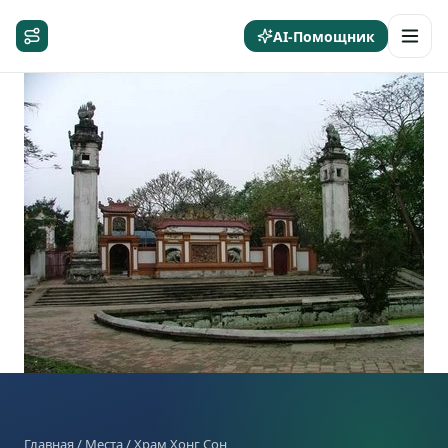
AI-Помощник
Главная
/
Места
/ Храм Хонг Сон