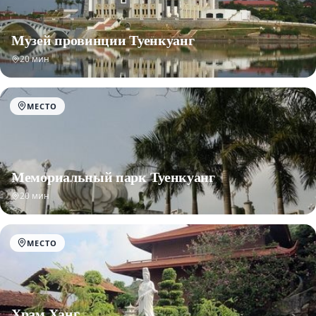
Музей провинции Туенкуанг
20 мин
МЕСТО
Мемориальный парк Туенкуанг
20 мин
МЕСТО
Храм Ханг