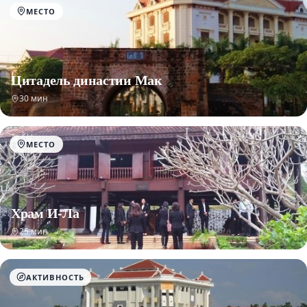
МЕСТО
Цитадель династии Мак
30 мин
МЕСТО
Храм И-Ла
25 мин
АКТИВНОСТЬ