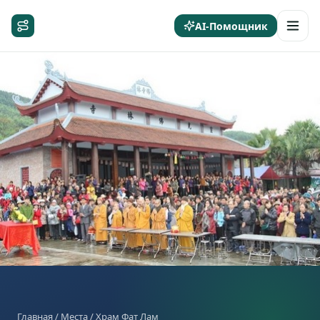
AI-Помощник
Главная
/
Места
/ Храм Фат Лам