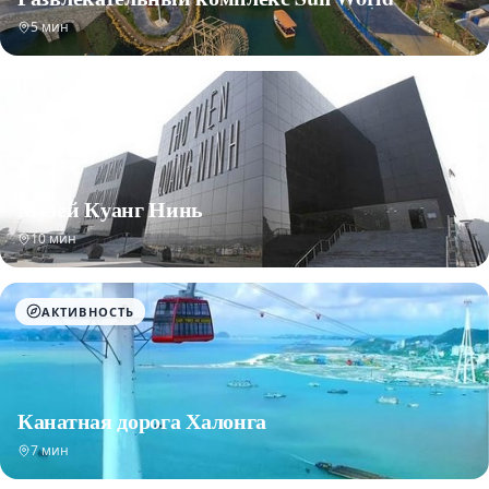
5 мин
Музей Куанг Нинь
10 мин
АКТИВНОСТЬ
Канатная дорога Халонга
7 мин