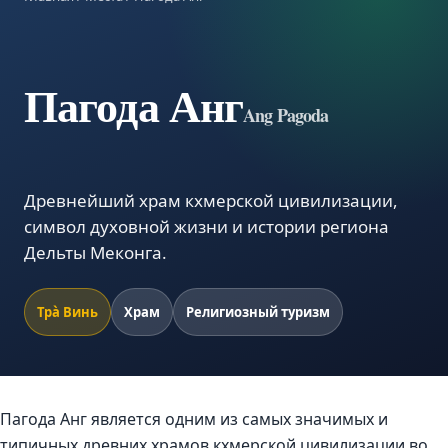
Пагода Анг
Ang Pagoda
Древнейший храм кхмерской цивилизации,
символ духовной жизни и истории региона
Дельты Меконга.
Трà Винь
Храм
Религиозный туризм
Пагода Анг является одним из самых значимых и
типичных древних храмов кхмерской цивилизации во