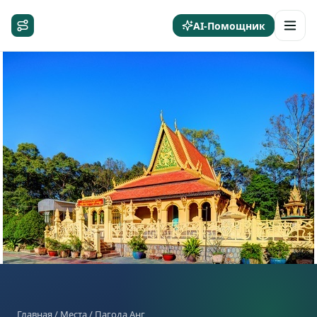
AI-Помощник
Главная
/
Места
/ Пагода Анг