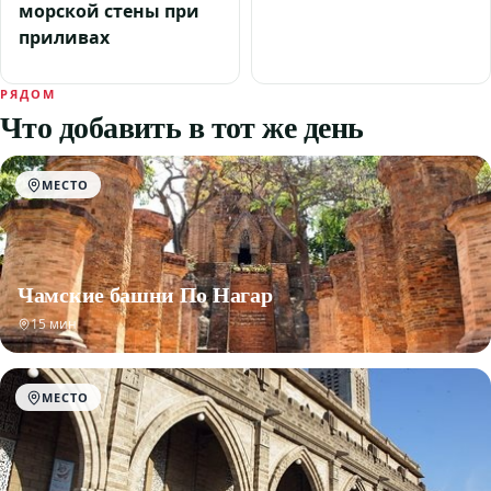
морской стены при
приливах
РЯДОМ
Что добавить в тот же день
МЕСТО
Чамские башни По Нагар
15 мин
МЕСТО