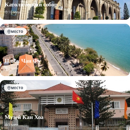
Католический собор
10 мин
МЕСТО
Пляж Чан Фу
2 мин
МЕСТО
Музей Кан Хоа
5 мин